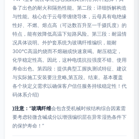
备了出色的耐火和隔热性能。第二段：详细拆解构造
与性能。核心在于云母带缠绕导体，云母具有电绝缘
性好、不燃、熔点高（可达数百升至一千摄氏度）的
特点，能有效降低高温下短路风险。第三段：耐温情
况具体说明。外护套系统为玻璃纤维编织，能耐
300℃高温灼烧而不熔融或快速衰竭。耐压稳定，
化学稳定性高。因此，这种电缆抗拉强度不错、使用
寿命出色。第四段：提供典型工握执测试特征、建议
与实际施工安装要注意略,第五段。结束。基本覆盖
各个块定义需求以确保客户信任服务持续稳定性！代
码体系介绍}
}注意：“玻璃纤维
会包含受机械时候结构综合因素需
要考虑轻微含碱成分以增强编织层在异常湿热条件下
的保护寿命！”