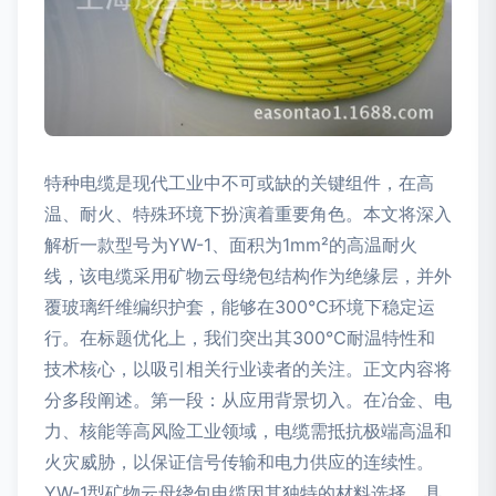
特种电缆是现代工业中不可或缺的关键组件，在高
温、耐火、特殊环境下扮演着重要角色。本文将深入
解析一款型号为YW-1、面积为1mm²的高温耐火
线，该电缆采用矿物云母绕包结构作为绝缘层，并外
覆玻璃纤维编织护套，能够在300℃环境下稳定运
行。在标题优化上，我们突出其300℃耐温特性和
技术核心，以吸引相关行业读者的关注。正文内容将
分多段阐述。第一段：从应用背景切入。在冶金、电
力、核能等高风险工业领域，电缆需抵抗极端高温和
火灾威胁，以保证信号传输和电力供应的连续性。
YW-1型矿物云母绕包电缆因其独特的材料选择，具